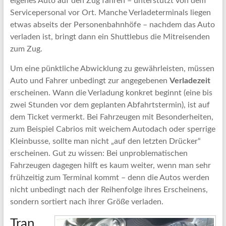
eigenes Auto auf den Zug fahren – unterstützt von dem
Servicepersonal vor Ort. Manche Verladeterminals liegen
etwas abseits der Personenbahnhöfe – nachdem das Auto
verladen ist, bringt dann ein Shuttlebus die Mitreisenden
zum Zug.
Um eine pünktliche Abwicklung zu gewährleisten, müssen
Auto und Fahrer unbedingt zur angegebenen
Verladezeit
erscheinen. Wann die Verladung konkret beginnt (eine bis
zwei Stunden vor dem geplanten Abfahrtstermin), ist auf
dem Ticket vermerkt. Bei Fahrzeugen mit Besonderheiten,
zum Beispiel Cabrios mit weichem Autodach oder sperrige
Kleinbusse, sollte man nicht „auf den letzten Drücker“
erscheinen. Gut zu wissen: Bei unproblematischen
Fahrzeugen dagegen hilft es kaum weiter, wenn man sehr
frühzeitig zum Terminal kommt – denn die Autos werden
nicht unbedingt nach der Reihenfolge ihres Erscheinens,
sondern sortiert nach ihrer Größe verladen.
Tran